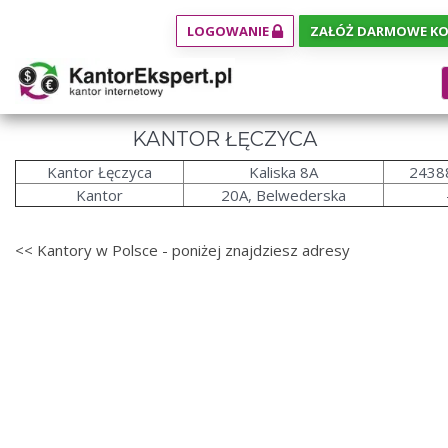
LOGOWANIE
ZAŁÓŻ DARMOWE K
KANTOR ŁĘCZYCA
Kantor Łęczyca
Kaliska 8A
2438
Kantor
20A, Belwederska
<< Kantory w Polsce - poniżej znajdziesz adresy