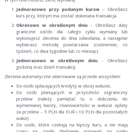
Jednorazowo przy podanym kursie
– Określasz
kurs przy, którym ma zostać dokonana transakcja.
Okresowo w określonym dniu
- Określasz daty
graniczne od/do dla całego cyklu wymiany lub
wykonujesz zlecenia do dnia odwołania, a następnie
wybierasz metodę powtarzania (codziennie, co
tydzień, co dwa tygodnie lub co miesiąc)
Jednorazowo w określonym dniu
- Określasz
godzinę oraz dzień transakcji.
Zlecenia automatyczne skierowane są przede wszystkim:
Do osób spłacających kredyty w obcej walucie,
Do osób planujących w przyszłości zagraniczny
przelew (należy pamiętać tu o doliczeniu do
wymienianej kwoty, równowartości w walucie opłaty
za przelew – 5 PLN dla EUR i 10 PLN dla pozostałych
walut).
Do osób, które czekają na lepszy kurs, a nie mają
czasu na ciągłe śledzenie notowań na rynku