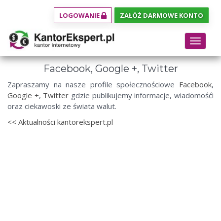
LOGOWANIE
ZAŁÓŻ DARMOWE KONTO
Toggle
navigat
Facebook, Google +, Twitter
Zapraszamy na nasze profile społecznościowe
Facebook
,
Google +
,
Twitter
gdzie publikujemy informacje, wiadomośći
oraz ciekawoski ze świata walut.
<< Aktualności kantorekspert.pl