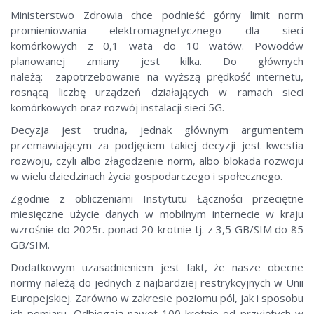
Ministerstwo Zdrowia chce podnieść górny limit norm
promieniowania elektromagnetycznego dla sieci
komórkowych z 0,1 wata do 10 watów. Powodów
planowanej zmiany jest kilka. Do głównych
należą: zapotrzebowanie na wyższą prędkość internetu,
rosnącą liczbę urządzeń działających w ramach sieci
komórkowych oraz rozwój instalacji sieci 5G.
Decyzja jest trudna, jednak głównym argumentem
przemawiającym za podjęciem takiej decyzji jest kwestia
rozwoju, czyli albo złagodzenie norm, albo blokada rozwoju
w wielu dziedzinach życia gospodarczego i społecznego.
Zgodnie z obliczeniami Instytutu Łączności przeciętne
miesięczne użycie danych w mobilnym internecie w kraju
wzrośnie do 2025r. ponad 20-krotnie tj. z 3,5 GB/SIM do 85
GB/SIM.
Dodatkowym uzasadnieniem jest fakt, że nasze obecne
normy należą do jednych z najbardziej restrykcyjnych w Unii
Europejskiej. Zarówno w zakresie poziomu pól, jak i sposobu
ich pomiaru. Odbiegają nawet 100-krotnie od przyjętych w