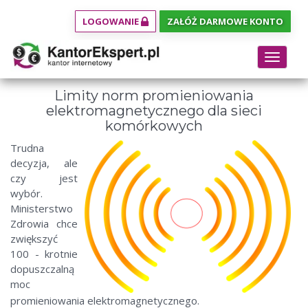
LOGOWANIE
ZAŁÓŻ DARMOWE KONTO
Toggle
navigat
Limity norm promieniowania
elektromagnetycznego dla sieci
komórkowych
Trudna
decyzja, ale
czy jest
wybór.
Ministerstwo
Zdrowia chce
zwiększyć
100 - krotnie
dopuszczalną
moc
promieniowania elektromagnetycznego.