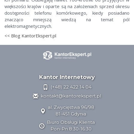
większości krajów i oparte są na założeniach sprzed okresu
dostępności telefonu komórkowego, kiedy posiadano
znacząco mniejszą wiedzą na temat pól
elektromagnetycznych.
<< Blog KantorEkspert.pl
Kantor Internetowy
(+48) 22 422 14 04
kontakt@kantorekspert.pl
al. Zwycięstwa 96/98
81-451 Gdynia
Biuro Obsługi Klienta
Pon-Pn 8:30-16:30