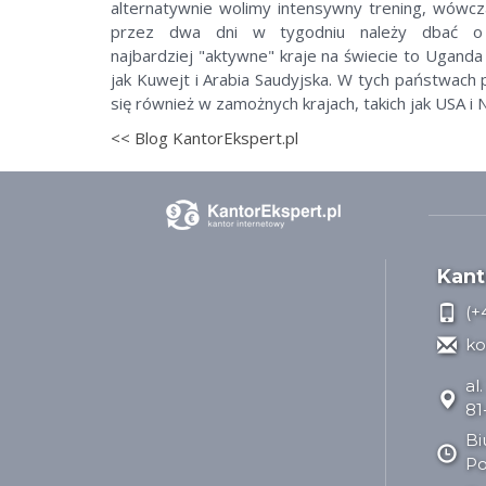
alternatywnie wolimy intensywny trening, wówc
przez dwa dni w tygodniu należy dbać o 
najbardziej "aktywne" kraje na świecie to Uganda 
jak Kuwejt i Arabia Saudyjska. W tych państwach
się również w zamożnych krajach, takich jak USA i 
<< Blog KantorEkspert.pl
Kant
(+
ko
al
81
Bi
Po