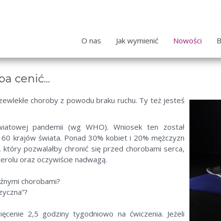
O nas
Jak wymienić
Nowości
B
a cenić...
przewlekłe choroby z powodu braku ruchu. Ty też jesteś
światowej pandemii (wg WHO). Wniosek ten został
160 krajów świata. Ponad 30% kobiet i 20% mężczyzn
, który pozwalałby chronić się przed chorobami serca,
terolu oraz oczywiście nadwagą.
roźnymi chorobami?
zyczna”?
cenie 2,5 godziny tygodniowo na ćwiczenia. Jeżeli