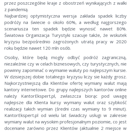
przez poszczególne kraje z obostrzeń wynikających z walki
z pandemią.
Najbardziej optymistyczna wersja zakłada spadek liczby
podróży na świecie o około 60%, a według najgorszego
scenariusza ten spadek będzie wynosić nawet 80%.
Światowa Organizacja Turystyki szacuje także, że wskutek
kryzysu bezpośrednio zagrożonych utratą pracy w 2020
roku będzie nawet 120 mln osób.
Osoby, które będą mogły odbyć podróż zagraniczną,
niezależnie czy w celach biznesowych, czy turystycznych, nie
powinny zapominać o wymianie waluty po najlepszym kursie.
W dzisiejszej dobie totalnego kryzysu liczy sie każdy grosz.
Najkorzystniejszą dla Klientów ofertę wymiany walut mają
kantory internetowe. Do grupy najlepszych kantorów online
należy KantorEkspert.pl, zwłaszcza biorąc pod uwagę
najlepsze dla Klienta kursy wymiany walut oraz szybkość
realizacji takich wymian (średni czas wymiany to 9 minut).
KantorEkspert.pl od wielu lat świadczy usługi w zakresie
wymiany walut na wysokim profesjonalnym poziomie, co jest
doceniane zarówno przez Klientów (aktualnie 2 miejsce w