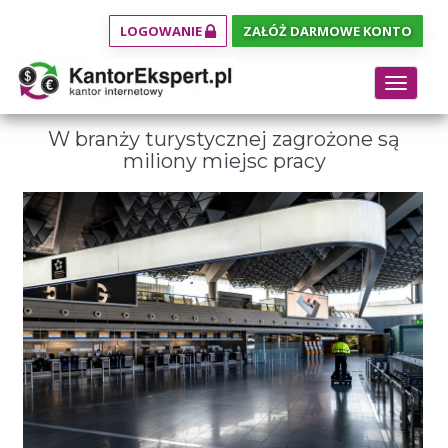
LOGOWANIE
ZAŁÓŻ DARMOWE KONTO
Toggle
navigat
W branży turystycznej zagrożone są
miliony miejsc pracy